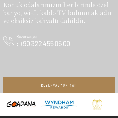
Konuk odalarımızın her birinde özel
banyo, wi-fi, kablo TV bulunmaktadır
ve eksiksiz kahvaltı dahildir.
Rezervasyon
: +90 322 455 05 00
REZERVASYON YAP