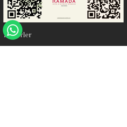
Haberler
Adana’yı Gör, Çukurova’yı Keşfet!
Çekilişle Çift Kişilik Lübnan Seyahati
Bayramda Özel Fiyatlarla Konaklama Bizden
İletişim
Çınarlı Mah. İnönü Cad. No 40 Kuru Köprü Meydanı Seyhan Adana
PK: 01060
+90 322 455 05 05