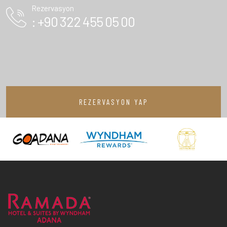
Rezervasyon
: +90 322 455 05 00
REZERVASYON YAP