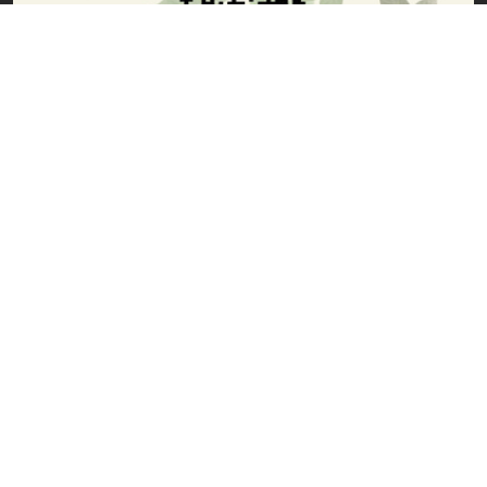
Haberler
Adana’yı Gör, Çukurova’yı Keşfet!
Çekilişle Çift Kişilik Lübnan Seyahati
Bayramda Özel Fiyatlarla Konaklama Bizden
İletişim