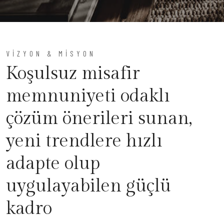
VIZYON & MISYON
Koşulsuz misafir
memnuniyeti odaklı
çözüm önerileri sunan,
yeni trendlere hızlı
adapte olup
uygulayabilen güçlü
kadro