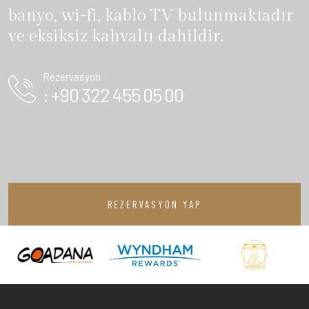
banyo, wi-fi, kablo TV bulunmaktadır
ve eksiksiz kahvaltı dahildir.
Rezervasyon
: +90 322 455 05 00
REZERVASYON YAP