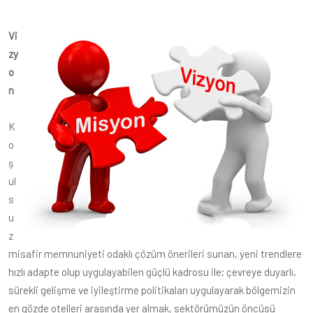
Vi
zy
o
n
K
o
ş
ul
s
u
z
misafir memnuniyeti odaklı çözüm önerileri sunan, yeni trendlere
hızlı adapte olup uygulayabilen güçlü kadrosu ile; çevreye duyarlı,
sürekli gelişme ve iyileştirme politikaları uygulayarak bölgemizin
en gözde otelleri arasında yer almak, sektörümüzün öncüsü