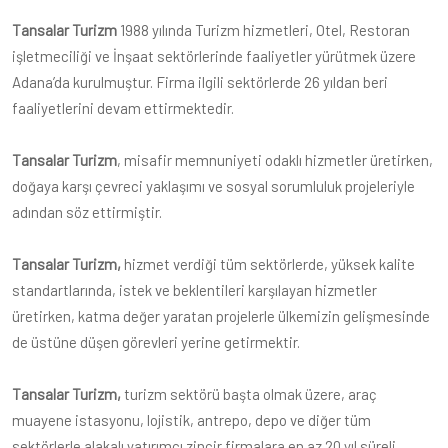
Tansalar Turizm
1988 yılında Turizm hizmetleri, Otel, Restoran
işletmeciliği ve İnşaat sektörlerinde faaliyetler yürütmek üzere
Adana’da kurulmuştur. Firma ilgili sektörlerde 26 yıldan beri
faaliyetlerini devam ettirmektedir.
Tansalar Turizm
, misafir memnuniyeti odaklı hizmetler üretirken,
doğaya karşı çevreci yaklaşımı ve sosyal sorumluluk projeleriyle
adından söz ettirmiştir.
Tansalar Turizm,
hizmet verdiği tüm sektörlerde, yüksek kalite
standartlarında, istek ve beklentileri karşılayan hizmetler
üretirken, katma değer yaratan projelerle ülkemizin gelişmesinde
de üstüne düşen görevleri yerine getirmektir.
Tansalar Turizm,
turizm sektörü başta olmak üzere, araç
muayene istasyonu, lojistik, antrepo, depo ve diğer tüm
sektörlerle alakalı yatırımcı zincir firmalara en az 20 yıl süreli