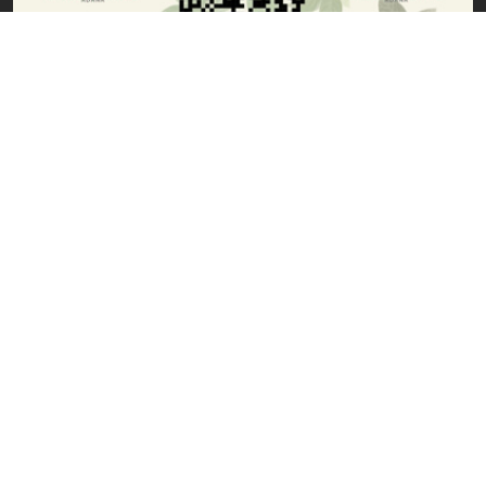
Haberler
Adana’yı Gör, Çukurova’yı Keşfet!
Çekilişle Çift Kişilik Lübnan Seyahati
Bayramda Özel Fiyatlarla Konaklama Bizden
İletişim